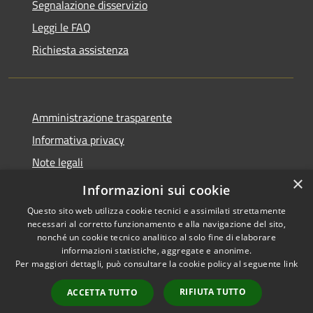
Segnalazione disservizio
Leggi le FAQ
Richiesta assistenza
Amministrazione trasparente
Informativa privacy
Note legali
×
Dichiarazione di accessibilità
Informazioni sui cookie
Questo sito web utilizza cookie tecnici e assimilati strettamente
necessari al corretto funzionamento e alla navigazione del sito,
nonché un cookie tecnico analitico al solo fine di elaborare
informazioni statistiche, aggregate e anonime.
RSS
Copyright © 2026 • Comune di
Per maggiori dettagli, può consultare la cookie policy al seguente
link
Accessibilità
Marmentino • Powered by
Privacy
Municipium
Accesso
•
RIFIUTA TUTTO
ACCETTA TUTTO
Cookie
redazione