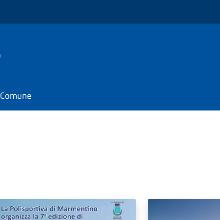
o
il Comune