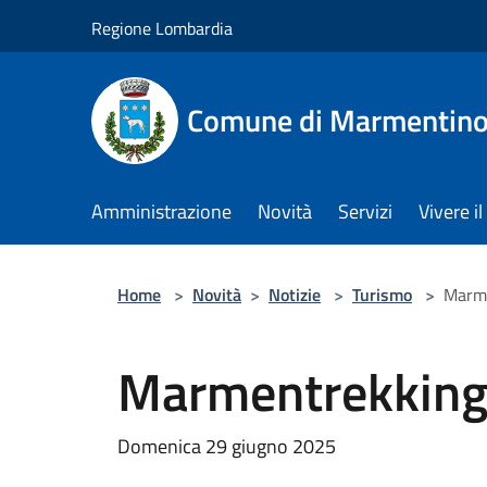
Salta al contenuto principale
Regione Lombardia
Comune di Marmentin
Amministrazione
Novità
Servizi
Vivere 
Home
>
Novità
>
Notizie
>
Turismo
>
Marme
Marmentrekking 
Domenica 29 giugno 2025